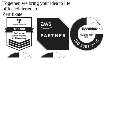
Together, we bring your idea to life.
office@intertec.io
Zertifikate
Dienste
Anwendungsmodernisierung
Kundenspezifische Lösungsentwicklung
GenKI & ML
Data Engineering
Industrielle IoT
Context Engineering
Lovable KI-Projekte