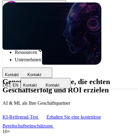
DE
|
EN
Open main menu
Dienstleistungen
Tech Stack
Branchen
Ressourcen
Unternehmen
Kontakt
Kontakt
Generative KI-Dienste, die echten
DE
|
EN
Kontakt
Kontakt
Geschäftserfolg und ROI erzielen
AI & ML als Ihre Geschäftspartner
KI-Reifegrad-Test
Erhalten Sie eine kostenlose
Bereitschaftseinschätzung
10+